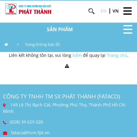
EN
VN
SẢN PHẨM
Trang thông báo lỗi
Liên kết không tồn tại, vui lòng
bấm
để quay lại
Trang chủ
.
CÔNG TY TNHH TM SX PHÁT THÀNH (FATACO)
149 Lê Thị Bạch Cát, Phường Phú Thọ, Thành Phố Hồ Chí
Minh
(028) 39 629 026
fataco@hcm.fpt.vn