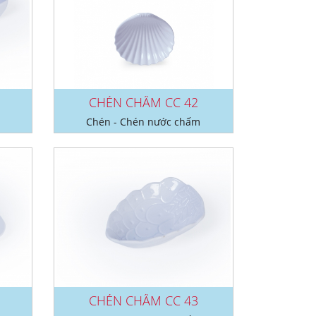
CHÉN CHẤM CC 42
Chén - Chén nước chấm
CHÉN CHẤM CC 43