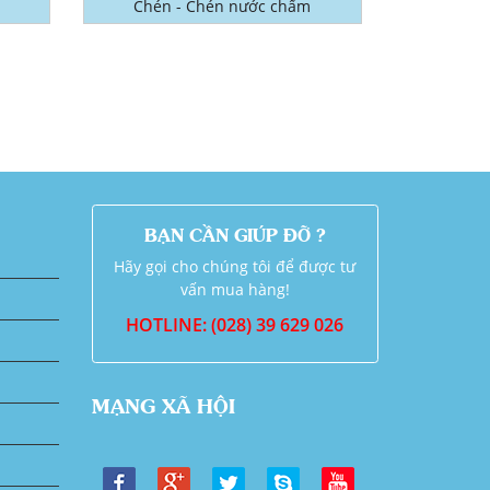
Chén - Chén nước chấm
BẠN CẦN GIÚP ĐỠ ?
Hãy gọi cho chúng tôi để được tư
vấn mua hàng!
HOTLINE: (028) 39 629 026
MẠNG XÃ HỘI