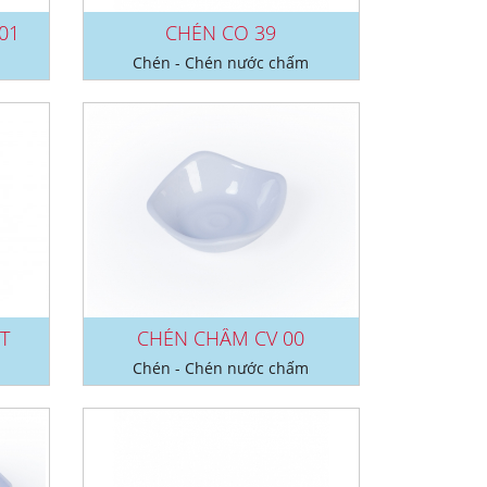
01
CHÉN CO 39
Chén - Chén nước chấm
T
CHÉN CHẤM CV 00
Chén - Chén nước chấm