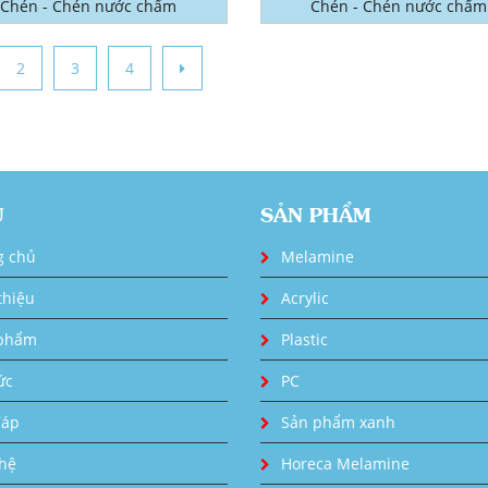
Chén - Chén nước chấm
Chén - Chén nước chấm
2
3
4
U
SẢN PHẨM
g chủ
Melamine
thiệu
Acrylic
phẩm
Plastic
ức
PC
đáp
Sản phẩm xanh
 hệ
Horeca Melamine