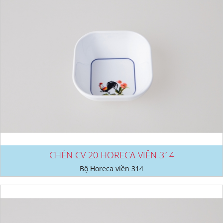
CHÉN CV 20 HORECA VIỀN 314
Bộ Horeca viền 314