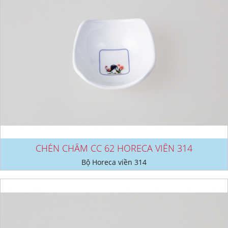
CHÉN CHẤM CC 62 HORECA VIỀN 314
Bộ Horeca viền 314