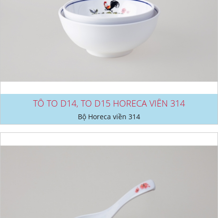
TÔ TO D14, TO D15 HORECA VIỀN 314
Bộ Horeca viền 314