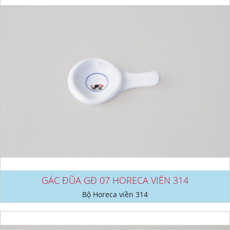
GÁC ĐŨA GĐ 07 HORECA VIỀN 314
Bộ Horeca viền 314