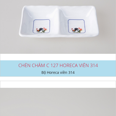
CHÉN CHẤM C 127 HORECA VIỀN 314
Bộ Horeca viền 314