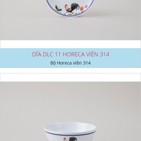
DĨA DLC 11 HORECA VIỀN 314
Bộ Horeca viền 314