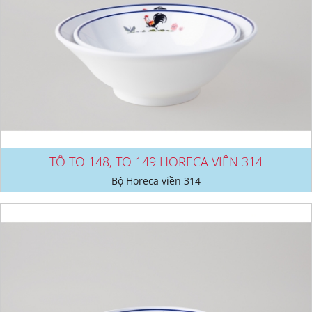
TÔ TO 148, TO 149 HORECA VIỀN 314
Bộ Horeca viền 314