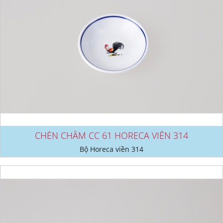
CHÉN CHẤM CC 61 HORECA VIỀN 314
Bộ Horeca viền 314