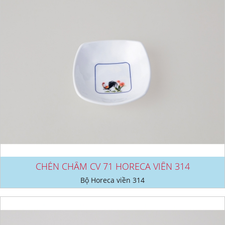
CHÉN CHẤM CV 71 HORECA VIỀN 314
Bộ Horeca viền 314