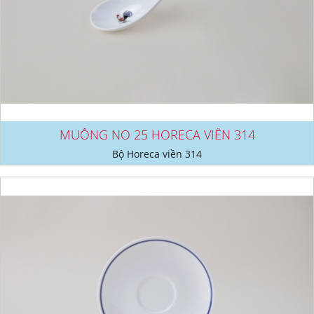
MUỖNG NO 25 HORECA VIỀN 314
Bộ Horeca viền 314