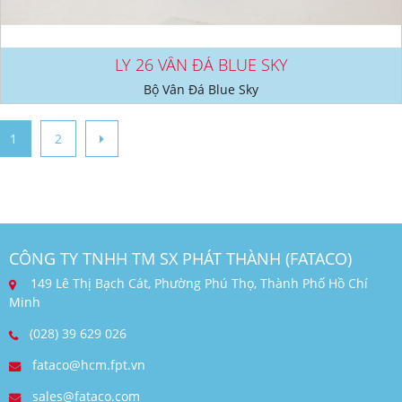
LY 26 VÂN ĐÁ BLUE SKY
Bộ Vân Đá Blue Sky
1
2
CÔNG TY TNHH TM SX PHÁT THÀNH (FATACO)
149 Lê Thị Bạch Cát, Phường Phú Thọ, Thành Phố Hồ Chí
Minh
(028) 39 629 026
fataco@hcm.fpt.vn
sales@fataco.com