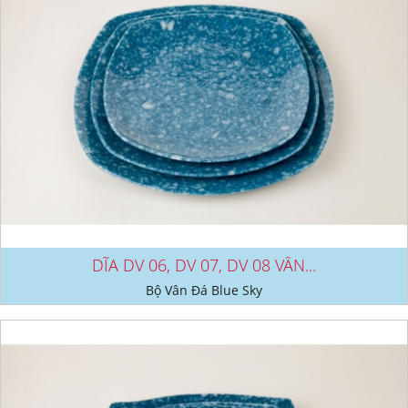
DĨA DV 06, DV 07, DV 08 VÂN...
Bộ Vân Đá Blue Sky