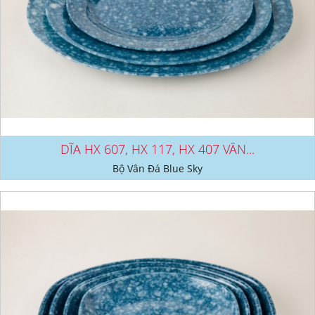
DĨA HX 607, HX 117, HX 407 VÂN...
Bộ Vân Đá Blue Sky