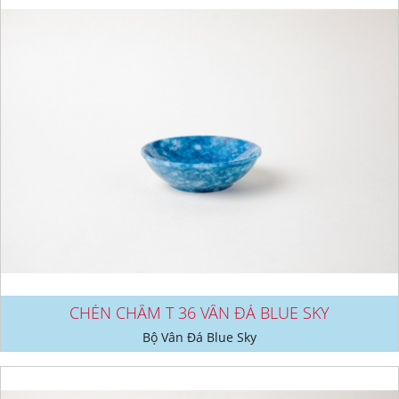
CHÉN CHẤM T 36 VÂN ĐÁ BLUE SKY
Bộ Vân Đá Blue Sky