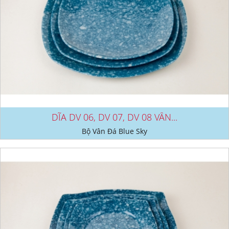
DĨA DV 06, DV 07, DV 08 VÂN...
Bộ Vân Đá Blue Sky