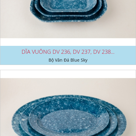
DĨA VUÔNG DV 236, DV 237, DV 238...
Bộ Vân Đá Blue Sky