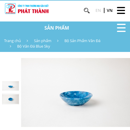
EN
VN
SẢN PHẨM
Trang chủ
Sản phẩm
Bộ Sản Phẩm Vân Đá
Bộ Vân Đá Blue Sky