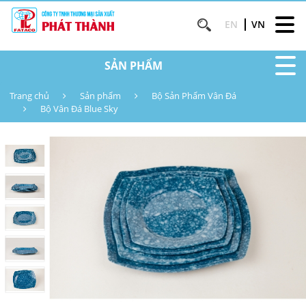
EN
VN
SẢN PHẨM
Trang chủ
Sản phẩm
Bộ Sản Phẩm Vân Đá
Bộ Vân Đá Blue Sky