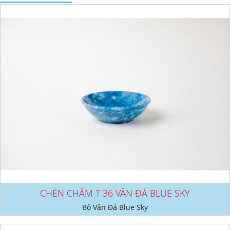
CHÉN CHẤM T 36 VÂN ĐÁ BLUE SKY
Bộ Vân Đá Blue Sky