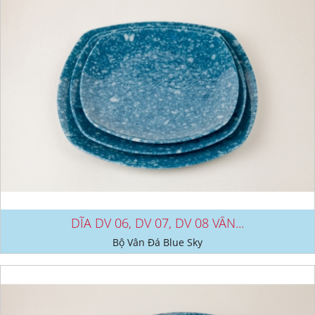
DĨA DV 06, DV 07, DV 08 VÂN...
Bộ Vân Đá Blue Sky