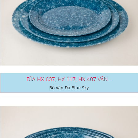
DĨA HX 607, HX 117, HX 407 VÂN...
Bộ Vân Đá Blue Sky