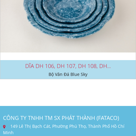
DĨA DH 106, DH 107, DH 108, DH...
Bộ Vân Đá Blue Sky
CÔNG TY TNHH TM SX PHÁT THÀNH (FATACO)
149 Lê Thị Bạch Cát, Phường Phú Thọ, Thành Phố Hồ Chí
Minh