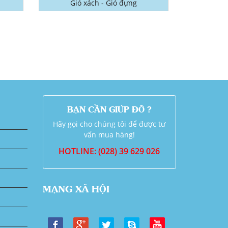
Giỏ xách - Giỏ đựng
BẠN CẦN GIÚP ĐỠ ?
Hãy gọi cho chúng tôi để được tư
vấn mua hàng!
HOTLINE: (028) 39 629 026
MẠNG XÃ HỘI