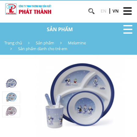
EN
VN
SẢN PHẨM
Trang chủ
Sản phẩm
Melamine
Sản phẩm dành cho trẻ em