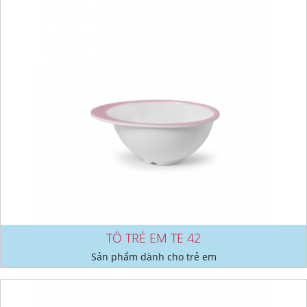
TÔ TRẺ EM TE 42
Sản phẩm dành cho trẻ em