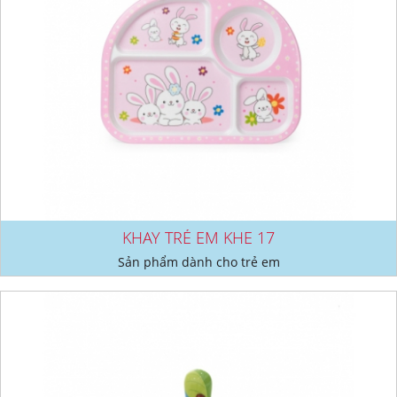
KHAY TRẺ EM KHE 17
Sản phẩm dành cho trẻ em