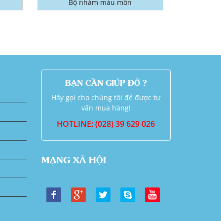
Bộ nhám màu môn
BẠN CẦN GIÚP ĐỠ ?
Hãy gọi cho chúng tôi để được tư
vấn mua hàng!
HOTLINE: (028) 39 629 026
MẠNG XÃ HỘI