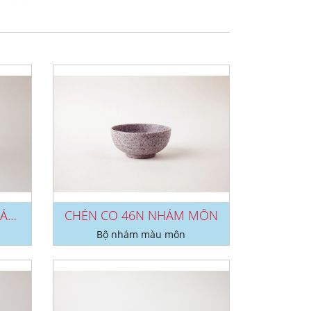
CHÉN CHẤM CV 92N NHÁM MÔN
CHÉN CO 46N NHÁM MÔN
Bộ nhám màu môn