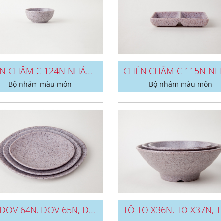
CHÉN CHẤM C 124N NHÁM MÔN
Bộ nhám màu môn
Bộ nhám màu môn
DĨA DOV 64N, DOV 65N, DOV 66N NHÁM...