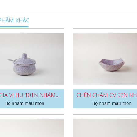
PHẨM KHÁC
HŨ GIA VỊ HU 101N NHÁM MÔN
Bộ nhám màu môn
Bộ nhám màu môn