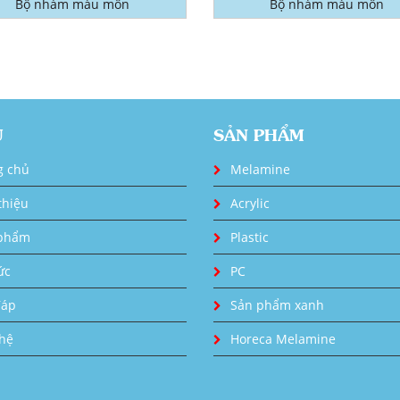
Bộ nhám màu môn
Bộ nhám màu môn
U
SẢN PHẨM
g chủ
Melamine
thiệu
Acrylic
phẩm
Plastic
ức
PC
đáp
Sản phẩm xanh
 hệ
Horeca Melamine