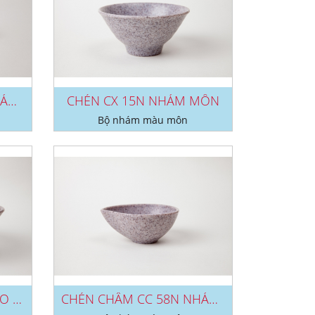
CHÉN CHẤM C 115N NHÁM MÔN
CHÉN CX 15N NHÁM MÔN
Bộ nhám màu môn
TÔ TO X36N, TO X37N, TO X38N NHÁM...
CHÉN CHẤM CC 58N NHÁM MÔN