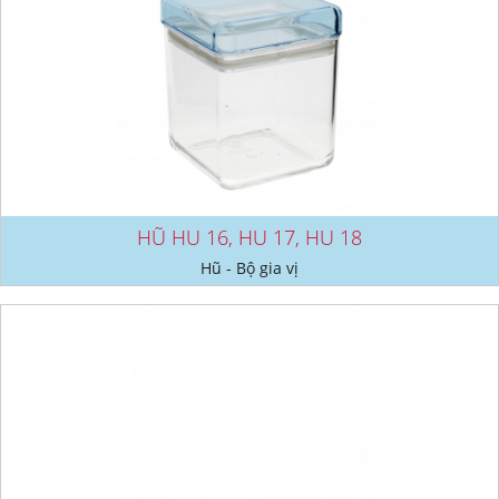
HŨ HU 16, HU 17, HU 18
Hũ - Bộ gia vị