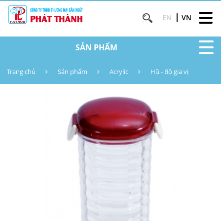
EN
VN
SẢN PHẨM
Trang chủ
Sản phẩm
Acrylic
Hũ - Bộ gia vị