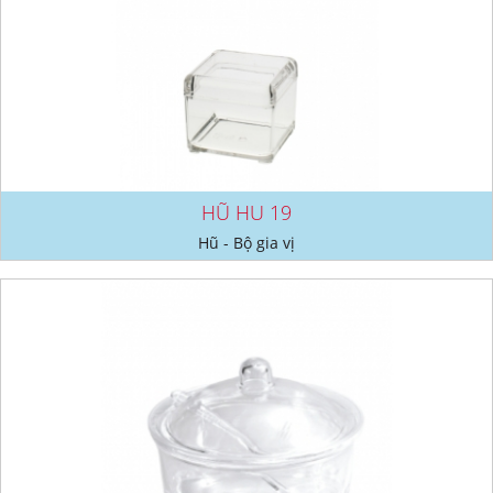
HŨ HU 19
Hũ - Bộ gia vị