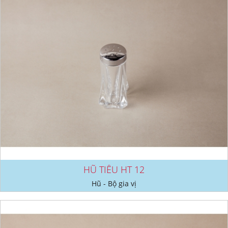
HŨ TIÊU HT 12
Hũ - Bộ gia vị