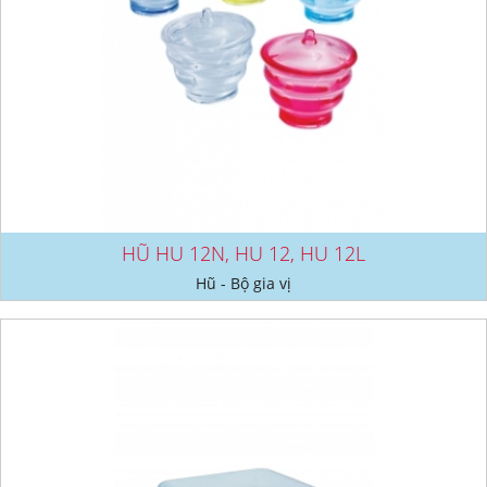
HŨ HU 12N, HU 12, HU 12L
Hũ - Bộ gia vị