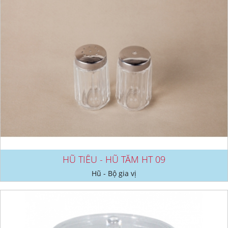
HŨ TIÊU - HŨ TĂM HT 09
Hũ - Bộ gia vị