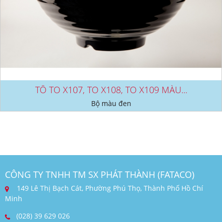
TÔ TO X107, TO X108, TO X109 MÀU...
Bộ màu đen
CÔNG TY TNHH TM SX PHÁT THÀNH (FATACO)
149 Lê Thị Bạch Cát, Phường Phú Thọ, Thành Phố Hồ Chí
Minh
(028) 39 629 026