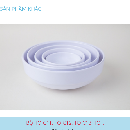
SẢN PHẨM KHÁC
BỘ TO C11, TO C12, TO C13, TO...