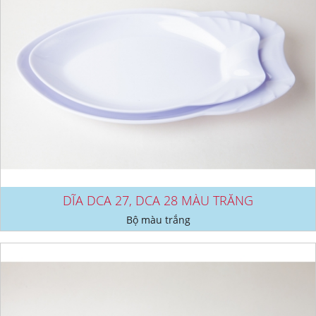
DĨA DCA 27, DCA 28 MÀU TRẮNG
Bộ màu trắng