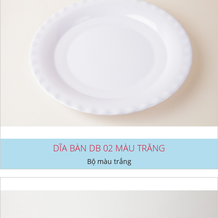
DĨA BÀN DB 02 MÀU TRẮNG
Bộ màu trắng