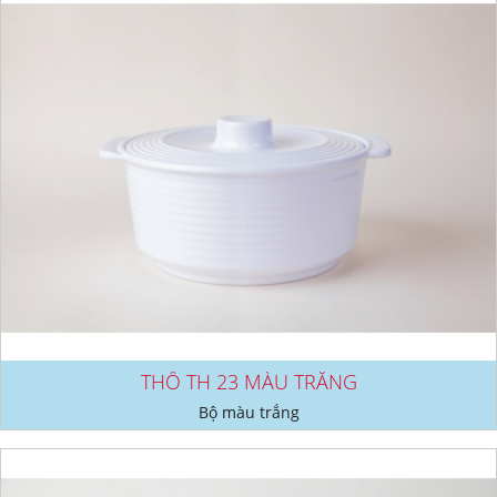
THỐ TH 23 MÀU TRẮNG
Bộ màu trắng