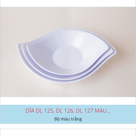
DĨA DL 125, DL 126, DL 127 MÀU...
Bộ màu trắng