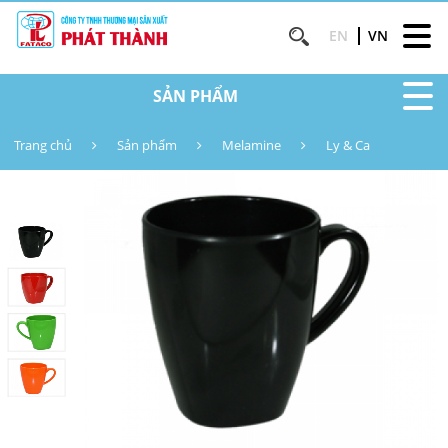
EN
VN
SẢN PHẨM
Trang chủ
Sản phẩm
Melamine
Ly & Ca