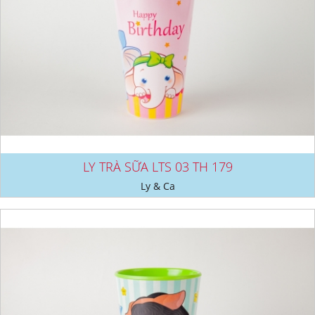
LY TRÀ SỮA LTS 03 TH 179
Ly & Ca