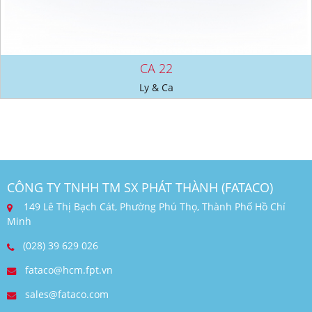
CA 22
Ly & Ca
CÔNG TY TNHH TM SX PHÁT THÀNH (FATACO)
149 Lê Thị Bạch Cát, Phường Phú Thọ, Thành Phố Hồ Chí
Minh
(028) 39 629 026
fataco@hcm.fpt.vn
sales@fataco.com