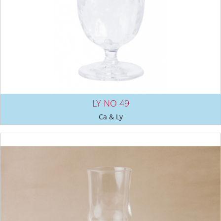
LY NO 49
Ca & Ly