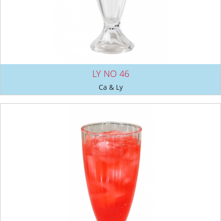
LY NO 46
Ca & Ly