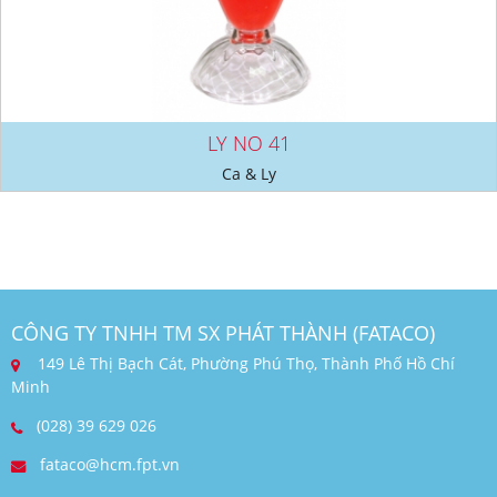
LY NO 41
Ca & Ly
CÔNG TY TNHH TM SX PHÁT THÀNH (FATACO)
149 Lê Thị Bạch Cát, Phường Phú Thọ, Thành Phố Hồ Chí
Minh
(028) 39 629 026
fataco@hcm.fpt.vn