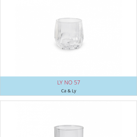
LY NO 57
Ca & Ly