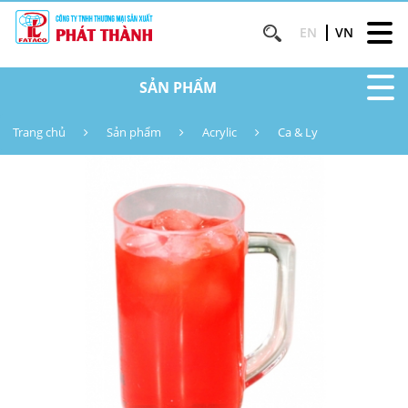
EN
VN
SẢN PHẨM
Trang chủ
Sản phẩm
Acrylic
Ca & Ly