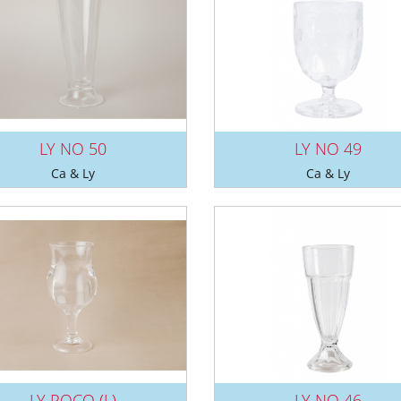
LY NO 50
LY NO 49
Ca & Ly
Ca & Ly
LY POCO (L)
LY NO 46