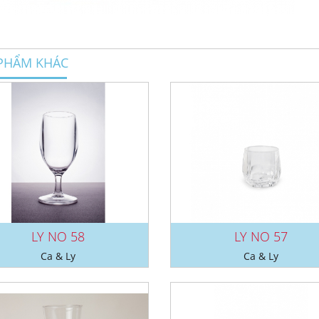
PHẨM KHÁC
LY NO 58
LY NO 57
Ca & Ly
Ca & Ly