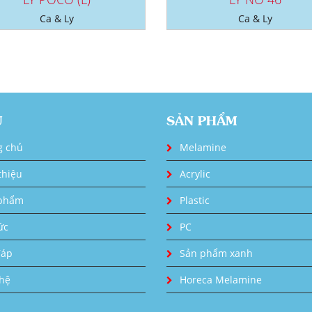
Ca & Ly
Ca & Ly
U
SẢN PHẨM
g chủ
Melamine
thiệu
Acrylic
phẩm
Plastic
ức
PC
đáp
Sản phẩm xanh
 hệ
Horeca Melamine