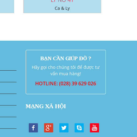
Ca & Ly
BẠN CẦN GIÚP ĐỠ ?
Hãy gọi cho chúng tôi để được tư
vấn mua hàng!
HOTLINE: (028) 39 629 026
MẠNG XÃ HỘI