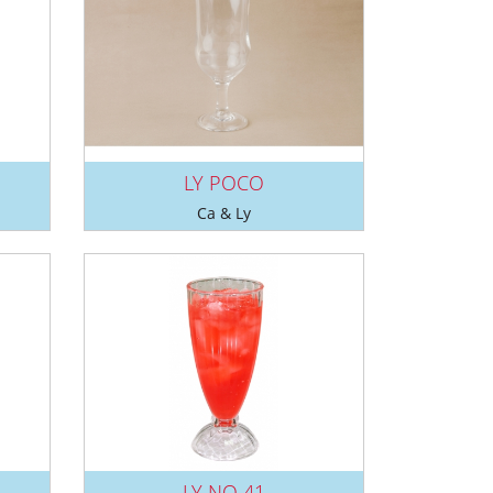
LY POCO
Ca & Ly
LY NO 41