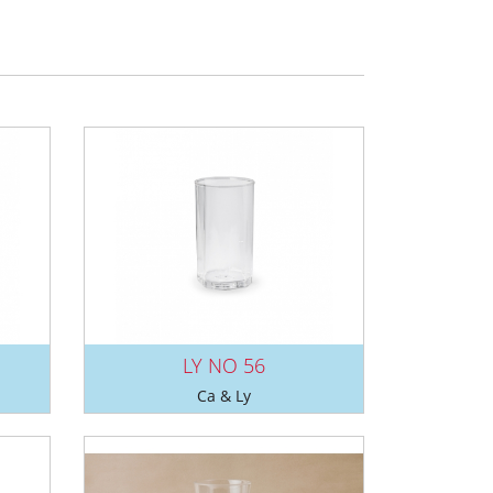
LY NO 56
Ca & Ly