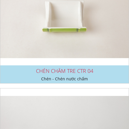
CHÉN CHẤM TRE CTR 04
Chén - Chén nước chấm