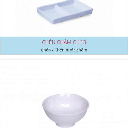
CHÉN CHẤM C 113
Chén - Chén nước chấm