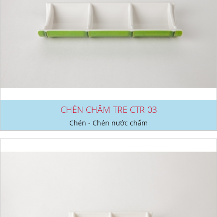
CHÉN CHẤM TRE CTR 03
Chén - Chén nước chấm