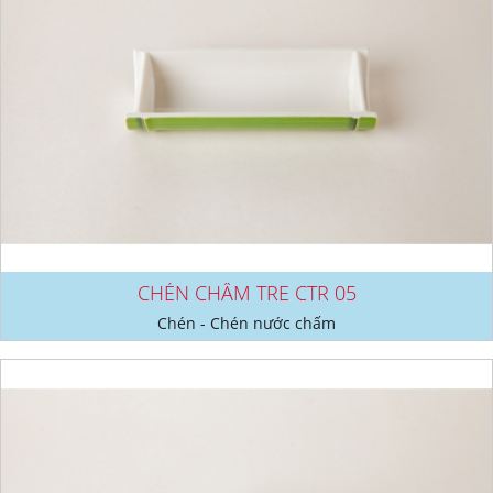
CHÉN CHẤM TRE CTR 05
Chén - Chén nước chấm