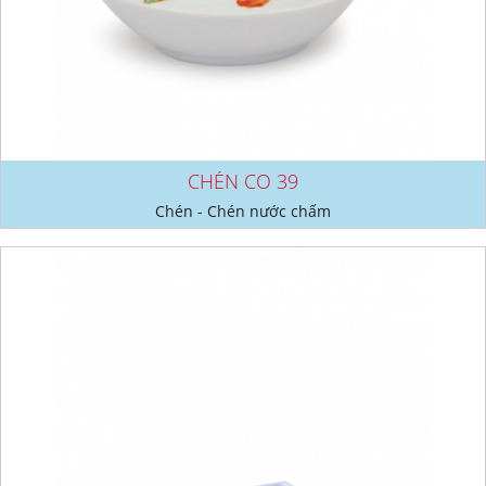
CHÉN CO 39
Chén - Chén nước chấm