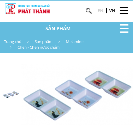
EN
VN
SẢN PHẨM
Trang chủ
Sản phẩm
Melamine
Chén - Chén nước chấm