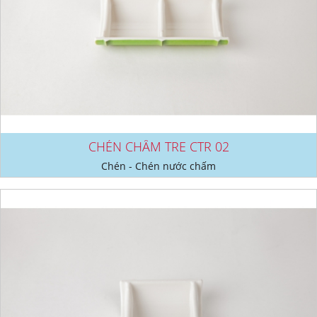
CHÉN CHẤM TRE CTR 02
Chén - Chén nước chấm