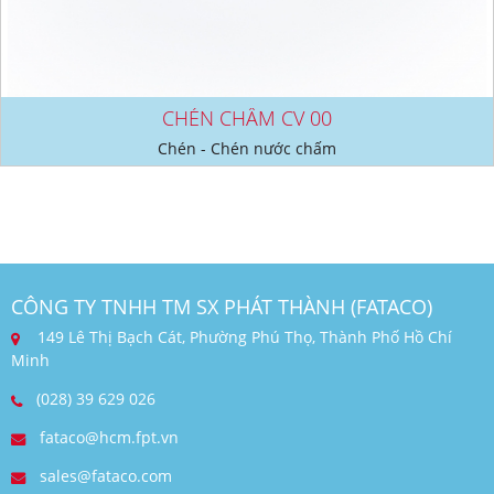
CHÉN CHẤM CV 00
Chén - Chén nước chấm
CÔNG TY TNHH TM SX PHÁT THÀNH (FATACO)
149 Lê Thị Bạch Cát, Phường Phú Thọ, Thành Phố Hồ Chí
Minh
(028) 39 629 026
fataco@hcm.fpt.vn
sales@fataco.com