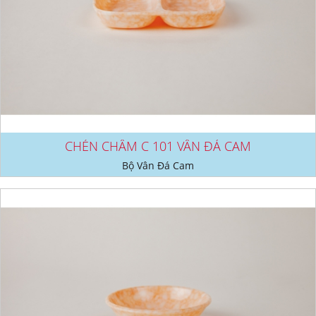
CHÉN CHẤM C 101 VÂN ĐÁ CAM
Bộ Vân Đá Cam