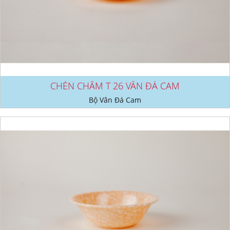
CHÉN CHẤM T 26 VÂN ĐÁ CAM
Bộ Vân Đá Cam