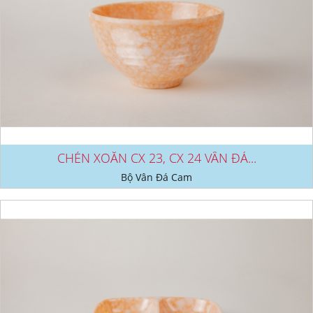
CHÉN XOẮN CX 23, CX 24 VÂN ĐÁ...
Bộ Vân Đá Cam