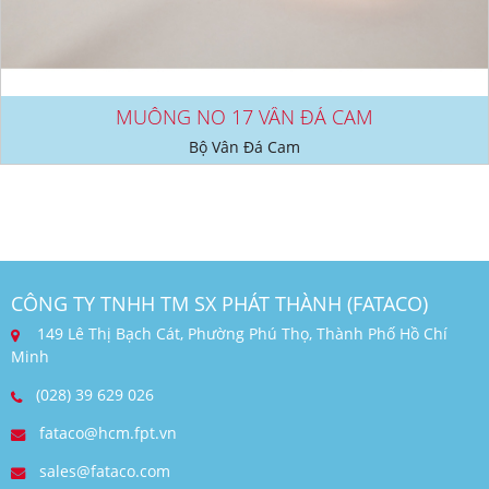
MUỖNG NO 17 VÂN ĐÁ CAM
Bộ Vân Đá Cam
CÔNG TY TNHH TM SX PHÁT THÀNH (FATACO)
149 Lê Thị Bạch Cát, Phường Phú Thọ, Thành Phố Hồ Chí
Minh
(028) 39 629 026
fataco@hcm.fpt.vn
sales@fataco.com