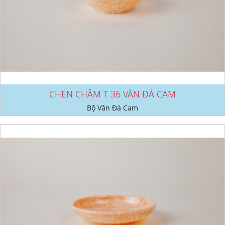
CHÉN CHẤM T 36 VÂN ĐÁ CAM
Bộ Vân Đá Cam