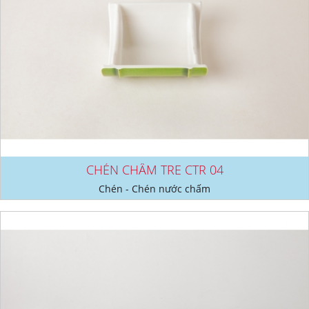
CHÉN CHẤM TRE CTR 04
Chén - Chén nước chấm