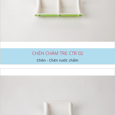
CHÉN CHẤM TRE CTR 02
Chén - Chén nước chấm