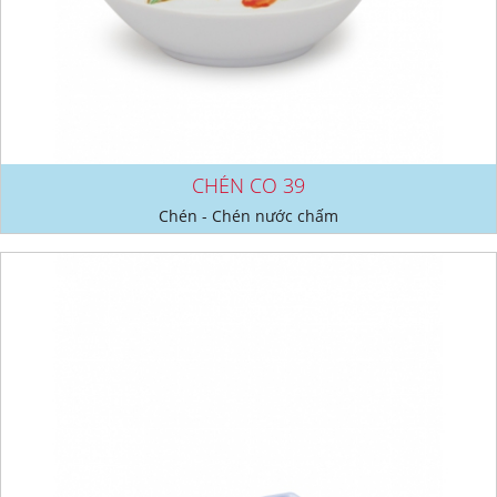
CHÉN CO 39
Chén - Chén nước chấm