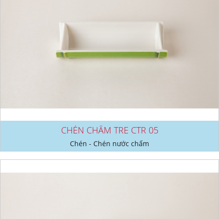
CHÉN CHẤM TRE CTR 05
Chén - Chén nước chấm