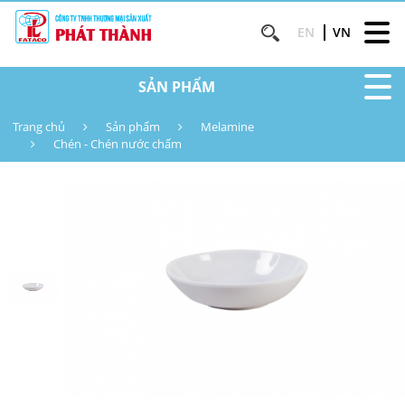
EN
VN
SẢN PHẨM
Trang chủ
Sản phẩm
Melamine
Chén - Chén nước chấm