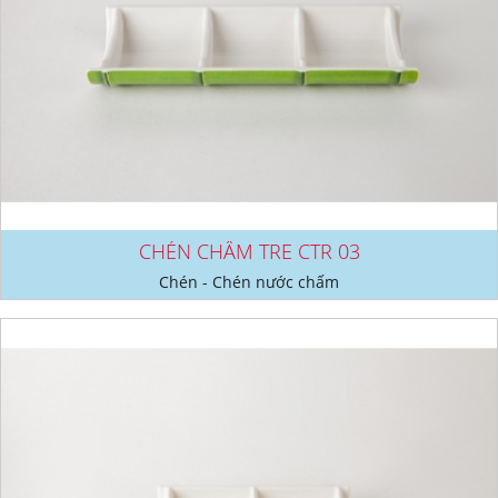
CHÉN CHẤM TRE CTR 03
Chén - Chén nước chấm