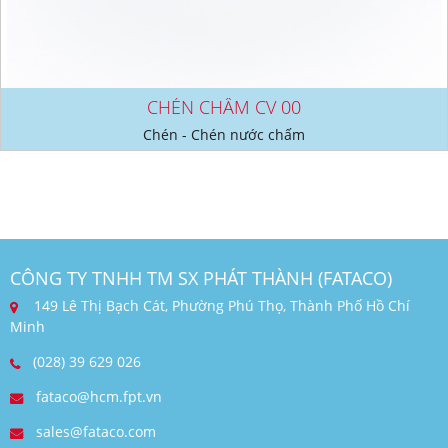
CHÉN CHẤM CV 00
Chén - Chén nước chấm
CÔNG TY TNHH TM SX PHÁT THÀNH (FATACO)
149 Lê Thị Bạch Cát, Phường Phú Thọ, Thành Phố Hồ Chí
Minh
(028) 39 629 026
fataco@hcm.fpt.vn
sales@fataco.com