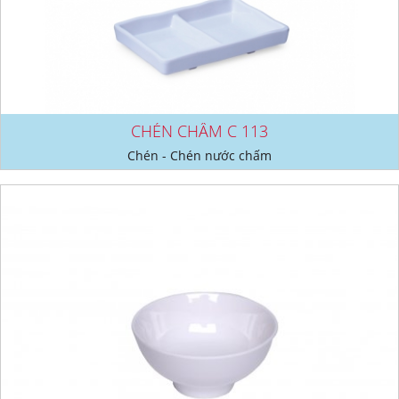
CHÉN CHẤM C 113
Chén - Chén nước chấm