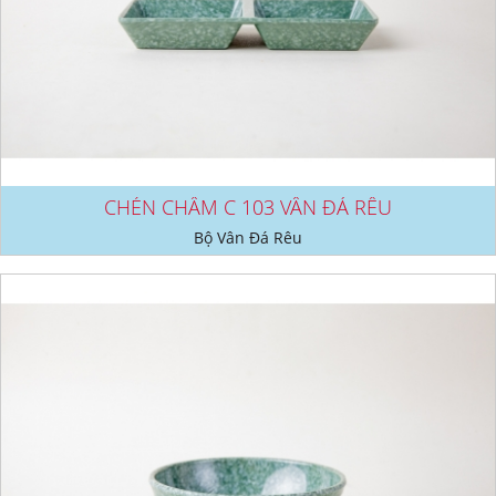
CHÉN CHẤM C 103 VÂN ĐÁ RÊU
Bộ Vân Đá Rêu