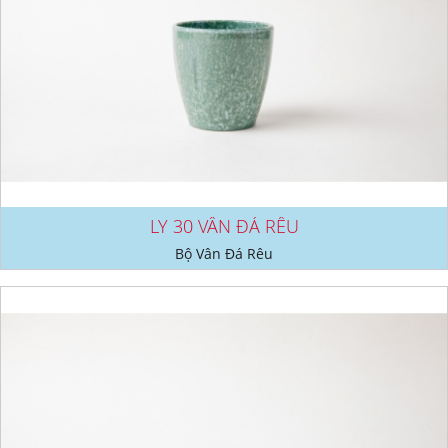
LY 30 VÂN ĐÁ RÊU
Bộ Vân Đá Rêu