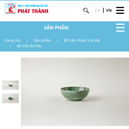
EN
VN
SẢN PHẨM
Trang chủ
Sản phẩm
Bộ Sản Phẩm Vân Đá
Bộ Vân Đá Rêu