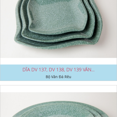
DĨA DV 137, DV 138, DV 139 VÂN...
Bộ Vân Đá Rêu