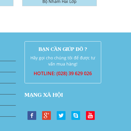
Bộ Nhám Hai Lớp
BẠN CẦN GIÚP ĐỠ ?
Hãy gọi cho chúng tôi để được tư
vấn mua hàng!
HOTLINE: (028) 39 629 026
MẠNG XÃ HỘI