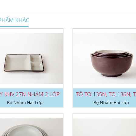
PHẨM KHÁC
Y KHV 27N NHÁM 2 LỚP
Bộ Nhám Hai Lớp
Bộ Nhám Hai Lớp