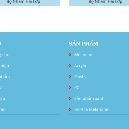
Bộ Nhám Hai Lớp
Bộ Nhám Hai Lớp
U
SẢN PHẨM
g chủ
Melamine
thiệu
Acrylic
phẩm
Plastic
ức
PC
đáp
Sản phẩm xanh
 hệ
Horeca Melamine