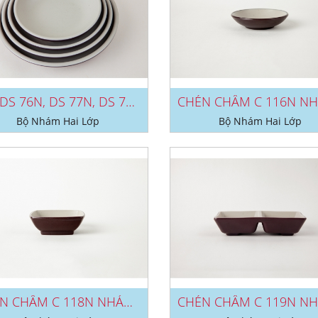
DĨA DS 76N, DS 77N, DS 78N, DS...
Bộ Nhám Hai Lớp
Bộ Nhám Hai Lớp
CHÉN CHẤM C 118N NHÁM 2 LỚP