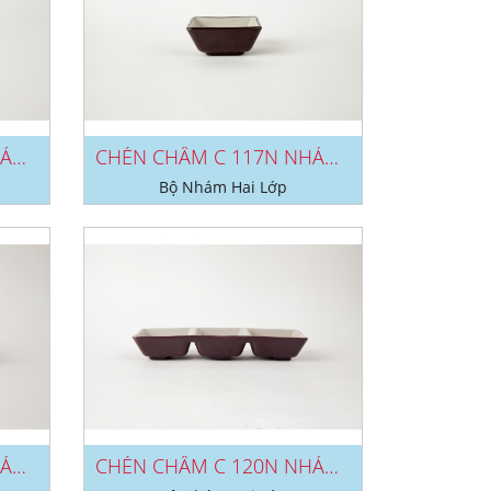
CHÉN CHẤM C 116N NHÁM 2 LỚP
CHÉN CHẤM C 117N NHÁM 2 LỚP
Bộ Nhám Hai Lớp
CHÉN CHẤM C 119N NHÁM 2 LỚP
CHÉN CHẤM C 120N NHÁM 2 LỚP