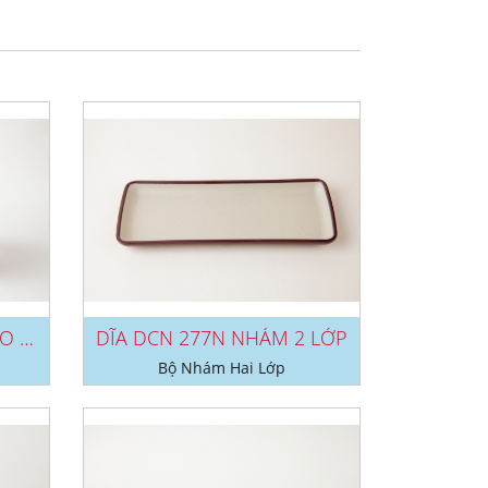
TÔ TO 135N, TO 136N, TO 137N, TO...
DĨA DCN 277N NHÁM 2 LỚP
Bộ Nhám Hai Lớp