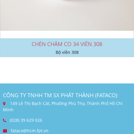
CHÉN CHẤM CO 34 VIỀN 308
Bộ viền 308
CÔNG TY TNHH TM SX PHÁT THÀNH (FATACO)
149 Lê Thị Bạch Cát, Phường Phú Thọ, Thành Phố Hồ Chí
Minh
(028) 39 629 026
fataco@hcm.fpt.vn