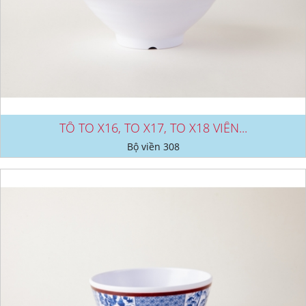
TÔ TO X16, TO X17, TO X18 VIỀN...
Bộ viền 308