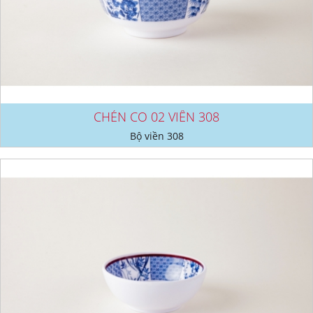
CHÉN CO 02 VIỀN 308
Bộ viền 308