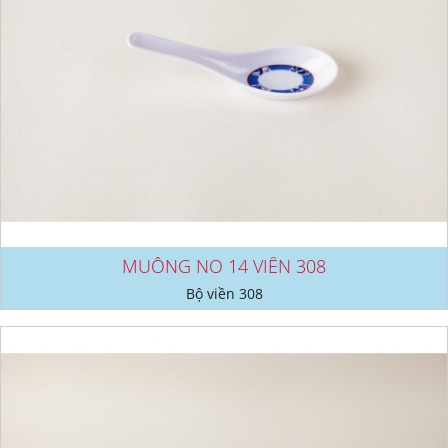
MUỖNG NO 14 VIỀN 308
Bộ viền 308