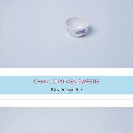
CHÉN CO 09 VIỀN SWEETIE
Bộ viền sweetie