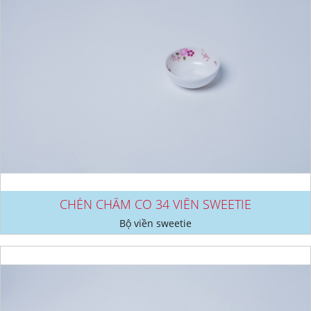
CHÉN CHẤM CO 34 VIỀN SWEETIE
Bộ viền sweetie