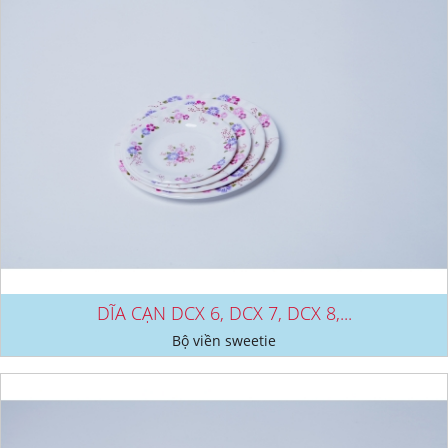
DĨA CẠN DCX 6, DCX 7, DCX 8,...
Bộ viền sweetie