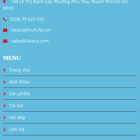
149 Lê Thị Bạch Cát, Phường Phú Thọ, Thành Phố Hồ Chí
Minh
(028) 39 629 026
fataco@hcm.fpt.vn
sales@fataco.com
MENU
Trang chủ
Giới thiệu
Sản phẩm
Tin tức
Hỏi đáp
Liên hệ