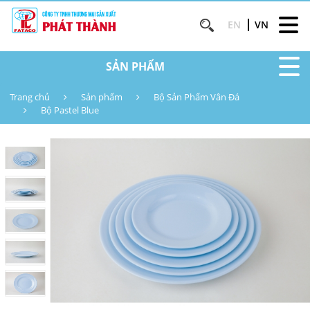
EN
VN
SẢN PHẨM
Trang chủ
Sản phẩm
Bộ Sản Phẩm Vân Đá
Bộ Pastel Blue