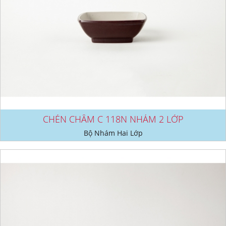
CHÉN CHẤM C 118N NHÁM 2 LỚP
Bộ Nhám Hai Lớp