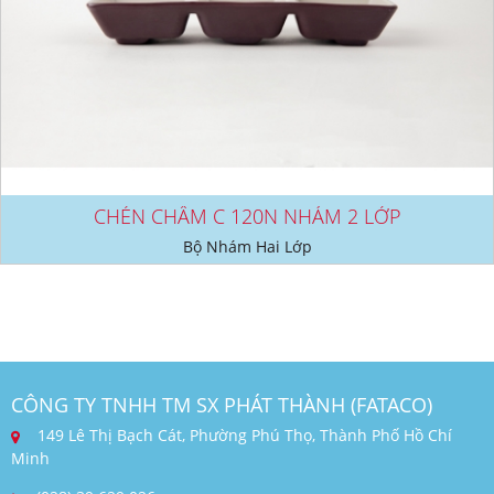
CHÉN CHẤM C 120N NHÁM 2 LỚP
Bộ Nhám Hai Lớp
CÔNG TY TNHH TM SX PHÁT THÀNH (FATACO)
149 Lê Thị Bạch Cát, Phường Phú Thọ, Thành Phố Hồ Chí
Minh