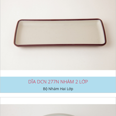
DĨA DCN 277N NHÁM 2 LỚP
Bộ Nhám Hai Lớp