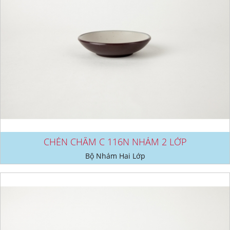
CHÉN CHẤM C 116N NHÁM 2 LỚP
Bộ Nhám Hai Lớp