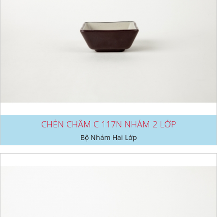
CHÉN CHẤM C 117N NHÁM 2 LỚP
Bộ Nhám Hai Lớp