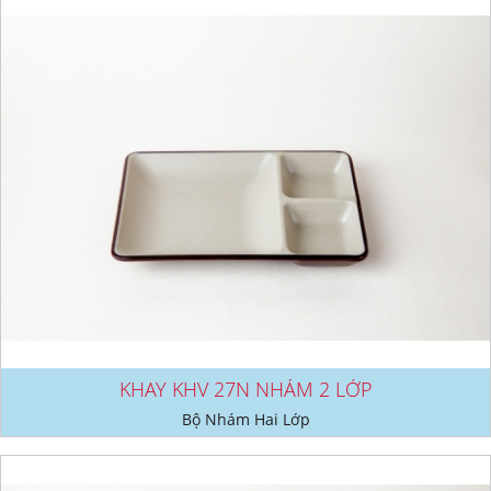
KHAY KHV 27N NHÁM 2 LỚP
Bộ Nhám Hai Lớp