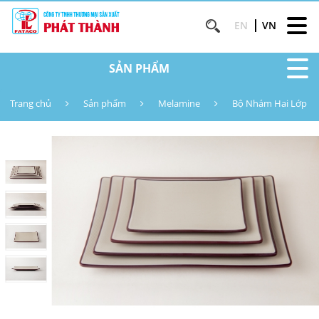
EN
VN
SẢN PHẨM
Trang chủ
Sản phẩm
Melamine
Bộ Nhám Hai Lớp