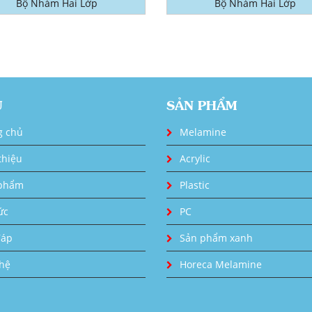
Bộ Nhám Hai Lớp
Bộ Nhám Hai Lớp
U
SẢN PHẨM
g chủ
Melamine
thiệu
Acrylic
phẩm
Plastic
ức
PC
đáp
Sản phẩm xanh
 hệ
Horeca Melamine