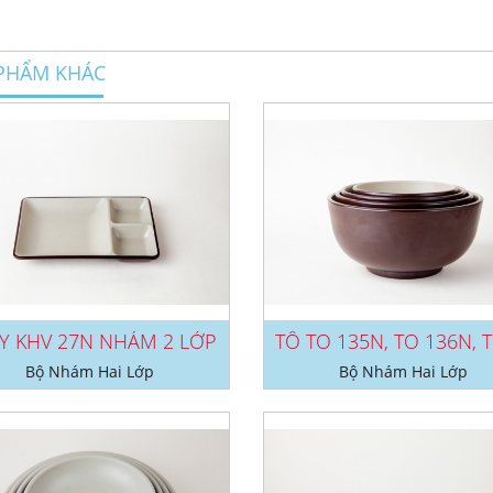
PHẨM KHÁC
Y KHV 27N NHÁM 2 LỚP
Bộ Nhám Hai Lớp
Bộ Nhám Hai Lớp