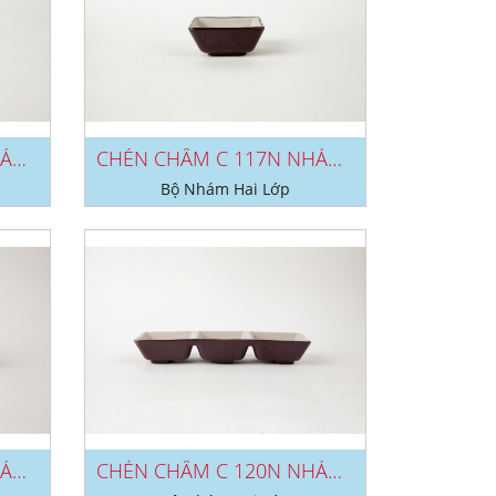
CHÉN CHẤM C 116N NHÁM 2 LỚP
CHÉN CHẤM C 117N NHÁM 2 LỚP
Bộ Nhám Hai Lớp
CHÉN CHẤM C 119N NHÁM 2 LỚP
CHÉN CHẤM C 120N NHÁM 2 LỚP