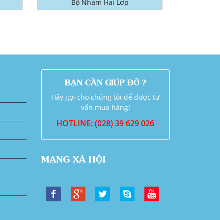
Bộ Nhám Hai Lớp
BẠN CẦN GIÚP ĐỠ ?
Hãy gọi cho chúng tôi để được tư
vấn mua hàng!
HOTLINE: (028) 39 629 026
MẠNG XÃ HỘI