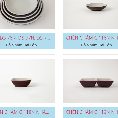
DĨA DS 76N, DS 77N, DS 78N, DS...
Bộ Nhám Hai Lớp
Bộ Nhám Hai Lớp
CHÉN CHẤM C 118N NHÁM 2 LỚP