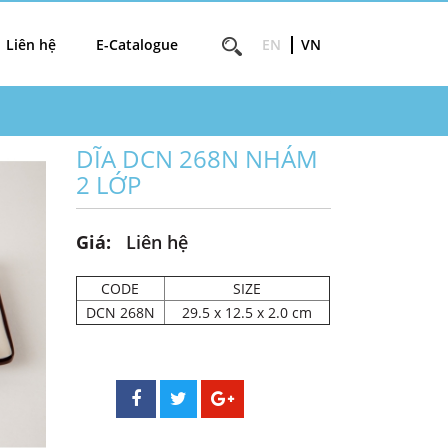
Liên hệ
E-Catalogue
EN
VN
DĨA DCN 268N NHÁM
2 LỚP
Giá:
Liên hệ
CODE
SIZE
DCN 268N
29.5 x 12.5 x 2.0 cm