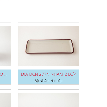
TÔ TO 135N, TO 136N, TO 137N, TO...
DĨA DCN 277N NHÁM 2 LỚP
Bộ Nhám Hai Lớp