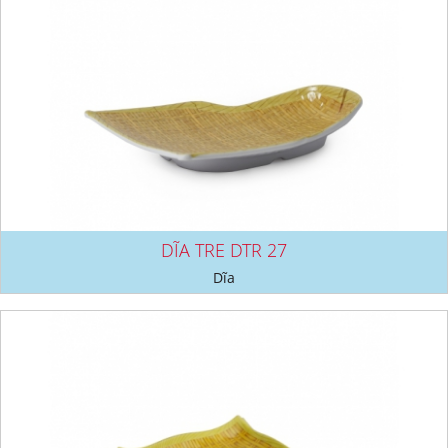
DĨA TRE DTR 27
Dĩa