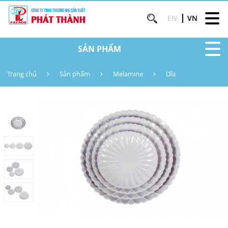
EN
VN
SẢN PHẨM
Trang chủ
Sản phẩm
Melamine
Dĩa