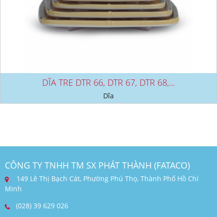
DĨA TRE DTR 66, DTR 67, DTR 68,...
Dĩa
CÔNG TY TNHH TM SX PHÁT THÀNH (FATACO)
149 Lê Thị Bạch Cát, Phường Phú Thọ, Thành Phố Hồ Chí
Minh
(028) 39 629 026