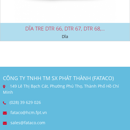
DĨA TRE DTR 66, DTR 67, DTR 68,...
Dĩa
CÔNG TY TNHH TM SX PHÁT THÀNH (FATACO)
149 Lê Thị Bạch Cát, Phường Phú Thọ, Thành Phố Hồ Chí
Minh
(028) 39 629 026
fataco@hcm.fpt.vn
sales@fataco.com