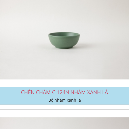
CHÉN CHẤM C 124N NHÁM XANH LÁ
Bộ nhám xanh lá