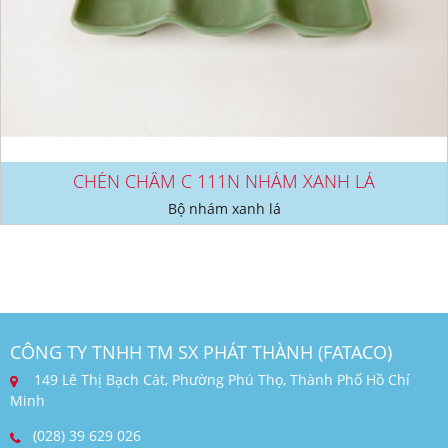
CHÉN CHẤM C 111N NHÁM XANH LÁ
Bộ nhám xanh lá
CÔNG TY TNHH TM SX PHÁT THÀNH (FATACO)
149 Lê Thị Bạch Cát, Phường Phú Thọ, Thành Phố Hồ Chí
Minh
(028) 39 629 026