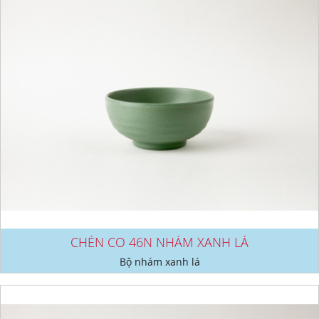
CHÉN CO 46N NHÁM XANH LÁ
Bộ nhám xanh lá