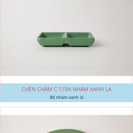
CHÉN CHẤM C 115N NHÁM XANH LÁ
Bộ nhám xanh lá