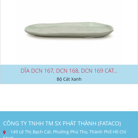
DĨA DCN 167, DCN 168, DCN 169 CÁT...
Bộ Cát Xanh
CÔNG TY TNHH TM SX PHÁT THÀNH (FATACO)
149 Lê Thị Bạch Cát, Phường Phú Thọ, Thành Phố Hồ Chí