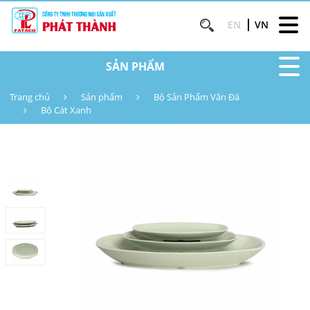
EN
VN
SẢN PHẨM
Trang chủ
Sản phẩm
Bộ Sản Phẩm Vân Đá
Bộ Cát Xanh