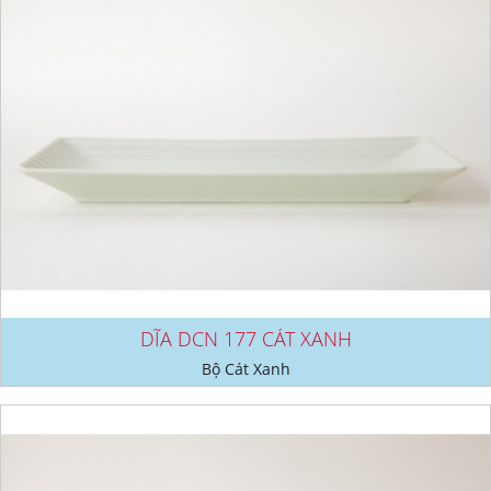
DĨA DCN 177 CÁT XANH
Bộ Cát Xanh