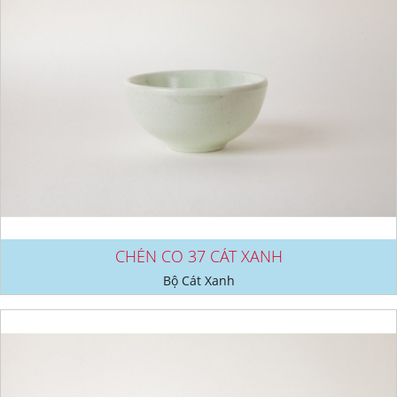
CHÉN CO 37 CÁT XANH
Bộ Cát Xanh