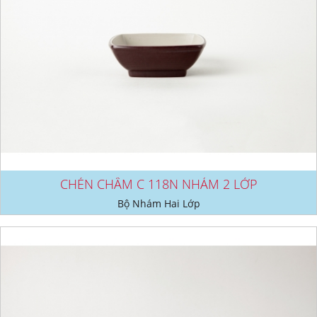
CHÉN CHẤM C 118N NHÁM 2 LỚP
Bộ Nhám Hai Lớp