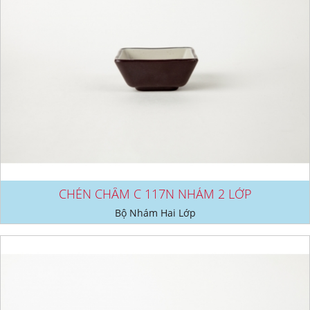
CHÉN CHẤM C 117N NHÁM 2 LỚP
Bộ Nhám Hai Lớp