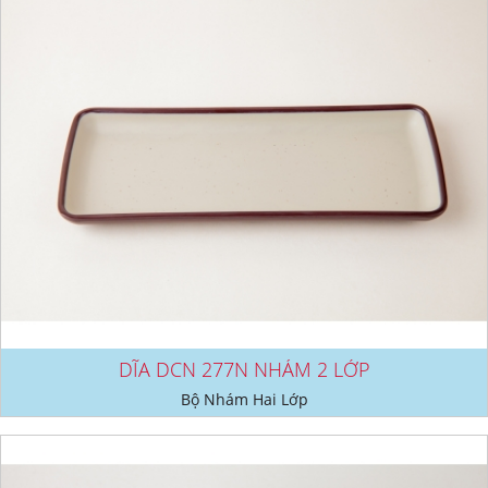
DĨA DCN 277N NHÁM 2 LỚP
Bộ Nhám Hai Lớp