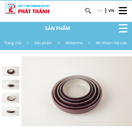
EN
VN
SẢN PHẨM
Trang chủ
Sản phẩm
Melamine
Bộ Nhám Hai Lớp