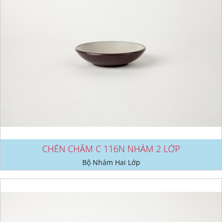
CHÉN CHẤM C 116N NHÁM 2 LỚP
Bộ Nhám Hai Lớp