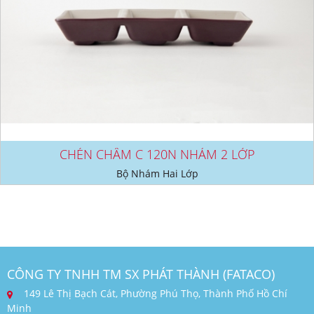
CHÉN CHẤM C 120N NHÁM 2 LỚP
Bộ Nhám Hai Lớp
CÔNG TY TNHH TM SX PHÁT THÀNH (FATACO)
149 Lê Thị Bạch Cát, Phường Phú Thọ, Thành Phố Hồ Chí
Minh