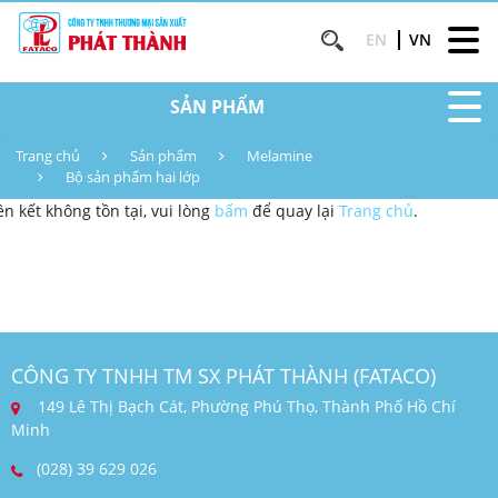
EN
VN
SẢN PHẨM
Trang chủ
Sản phẩm
Melamine
Bộ sản phẩm hai lớp
ên kết không tồn tại, vui lòng
bấm
để quay lại
Trang chủ
.
CÔNG TY TNHH TM SX PHÁT THÀNH (FATACO)
149 Lê Thị Bạch Cát, Phường Phú Thọ, Thành Phố Hồ Chí
Minh
(028) 39 629 026