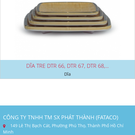
DĨA TRE DTR 66, DTR 67, DTR 68,...
Dĩa
CÔNG TY TNHH TM SX PHÁT THÀNH (FATACO)
149 Lê Thị Bạch Cát, Phường Phú Thọ, Thành Phố Hồ Chí
Minh