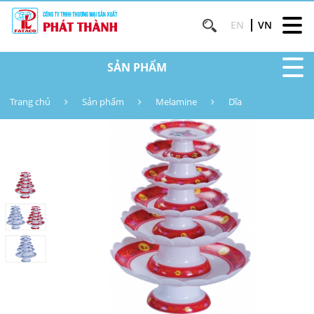
EN
VN
SẢN PHẨM
Trang chủ
Sản phẩm
Melamine
Dĩa