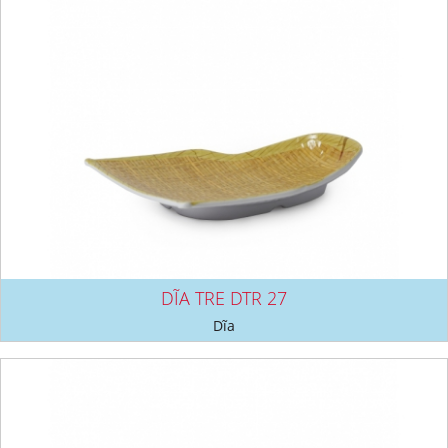
DĨA TRE DTR 27
Dĩa