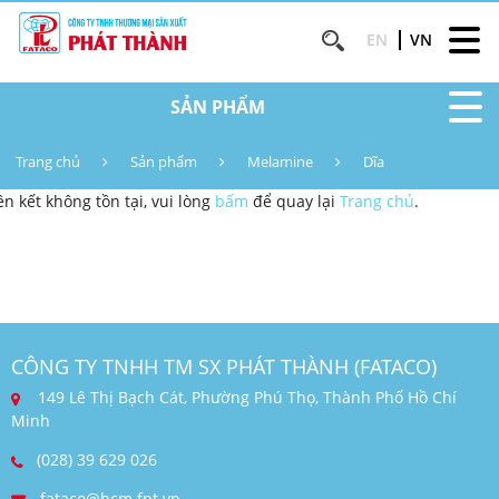
EN
VN
SẢN PHẨM
Trang chủ
Sản phẩm
Melamine
Dĩa
ên kết không tồn tại, vui lòng
bấm
để quay lại
Trang chủ
.
CÔNG TY TNHH TM SX PHÁT THÀNH (FATACO)
149 Lê Thị Bạch Cát, Phường Phú Thọ, Thành Phố Hồ Chí
Minh
(028) 39 629 026
fataco@hcm.fpt.vn