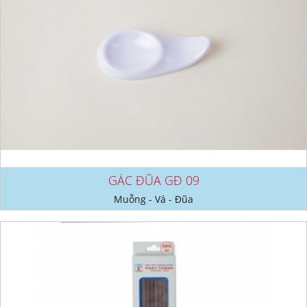
GÁC ĐŨA GĐ 09
Muỗng - Vá - Đũa