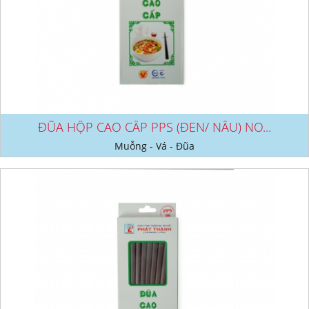
ĐŨA HỘP CAO CẤP PPS (ĐEN/ NÂU) NO...
Muỗng - Vá - Đũa