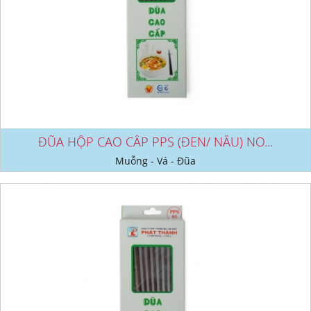
ĐŨA HỘP CAO CẤP PPS (ĐEN/ NÂU) NO...
Muỗng - Vá - Đũa