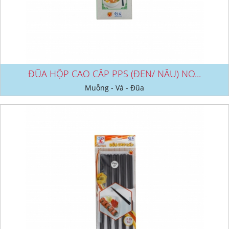
ĐŨA HỘP CAO CẤP PPS (ĐEN/ NÂU) NO...
Muỗng - Vá - Đũa