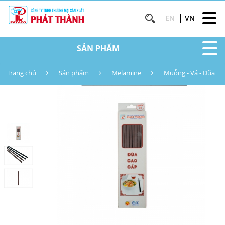
EN
VN
SẢN PHẨM
Trang chủ
Sản phẩm
Melamine
Muỗng - Vá - Đũa