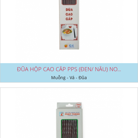
ĐŨA HỘP CAO CẤP PPS (ĐEN/ NÂU) NO...
Muỗng - Vá - Đũa