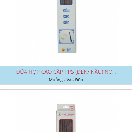
ĐŨA HỘP CAO CẤP PPS (ĐEN/ NÂU) NO...
Muỗng - Vá - Đũa