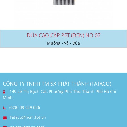
ĐŨA CAO CẤP PBT (ĐEN) NO 07
Muỗng - Vá - Đũa
CÔNG TY TNHH TM SX PHÁT THÀNH (FATACO)
149 Lê Thị Bạch Cát, Phường Phú Thọ, Thành Phố Hồ Chí
Minh
(028) 39 629 026
fataco@hcm.fpt.vn