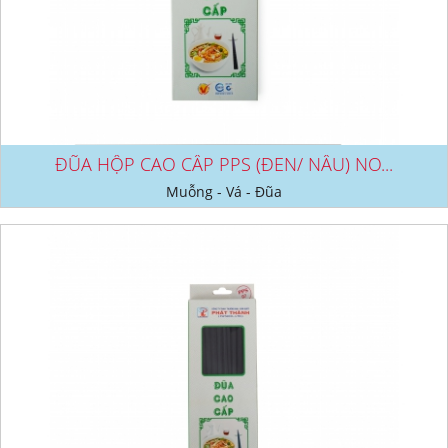
ĐŨA HỘP CAO CẤP PPS (ĐEN/ NÂU) NO...
Muỗng - Vá - Đũa