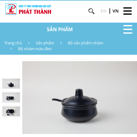
EN
VN
SẢN PHẨM
Trang chủ
Sản phẩm
Bộ sản phẩm nhám
Bộ nhám màu đen