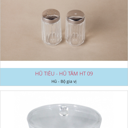
HŨ TIÊU - HŨ TĂM HT 09
Hũ - Bộ gia vị