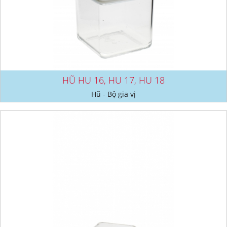
HŨ HU 16, HU 17, HU 18
Hũ - Bộ gia vị