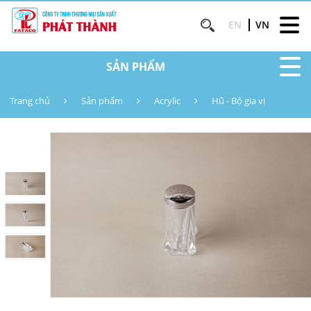
EN
VN
SẢN PHẨM
Trang chủ
Sản phẩm
Acrylic
Hũ - Bộ gia vị