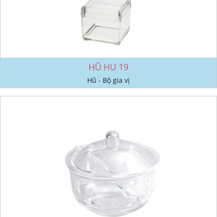
HŨ HU 19
Hũ - Bộ gia vị