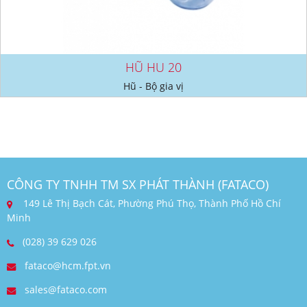
HŨ HU 20
Hũ - Bộ gia vị
CÔNG TY TNHH TM SX PHÁT THÀNH (FATACO)
149 Lê Thị Bạch Cát, Phường Phú Thọ, Thành Phố Hồ Chí
Minh
(028) 39 629 026
fataco@hcm.fpt.vn
sales@fataco.com