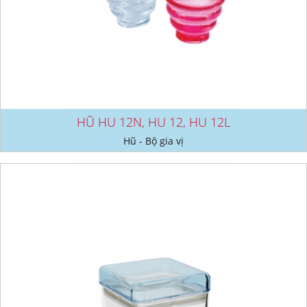
HŨ HU 12N, HU 12, HU 12L
Hũ - Bộ gia vị