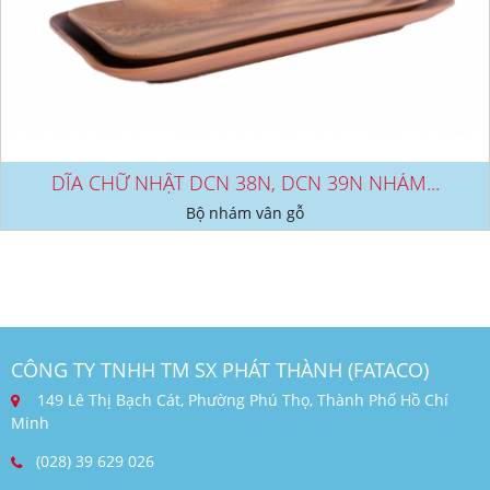
DĨA CHỮ NHẬT DCN 38N, DCN 39N NHÁM...
Bộ nhám vân gỗ
CÔNG TY TNHH TM SX PHÁT THÀNH (FATACO)
149 Lê Thị Bạch Cát, Phường Phú Thọ, Thành Phố Hồ Chí
Minh
(028) 39 629 026