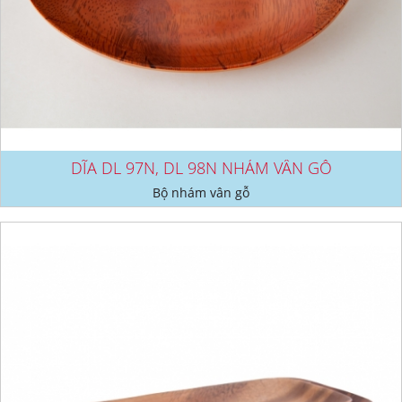
DĨA DL 97N, DL 98N NHÁM VÂN GỖ
Bộ nhám vân gỗ