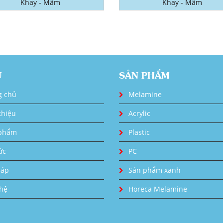
Khay - Mâm
Khay - Mâm
U
SẢN PHẨM
g chủ
Melamine
thiệu
Acrylic
phẩm
Plastic
ức
PC
đáp
Sản phẩm xanh
 hệ
Horeca Melamine