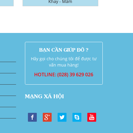
Khay - Mâm
BẠN CẦN GIÚP ĐỠ ?
Hãy gọi cho chúng tôi để được tư
vấn mua hàng!
HOTLINE: (028) 39 629 026
MẠNG XÃ HỘI