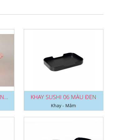
KHAY BÁNH KBK 01 (TRẮNG/ HỒNG)
KHAY SUSHI 06 MÀU ĐEN
Khay - Mâm