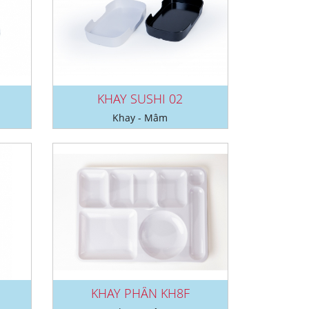
KHAY SUSHI 02
Khay - Mâm
KHAY PHẦN KH8F