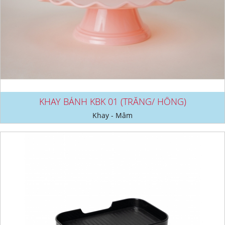
KHAY BÁNH KBK 01 (TRẮNG/ HỒNG)
Khay - Mâm