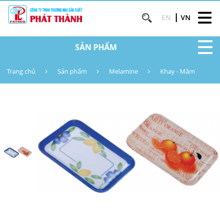
EN
VN
SẢN PHẨM
Trang chủ
Sản phẩm
Melamine
Khay - Mâm