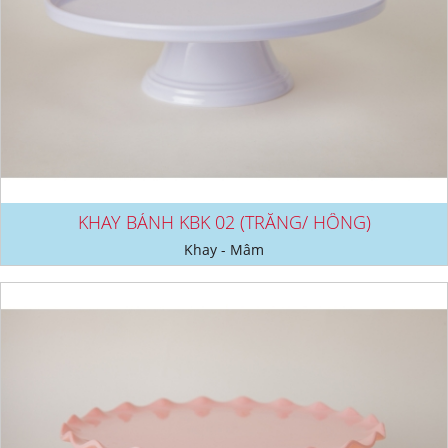
KHAY BÁNH KBK 02 (TRẮNG/ HỒNG)
Khay - Mâm