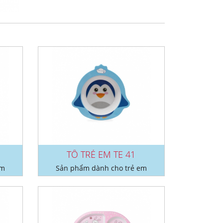
TÔ TRẺ EM TE 41
em
Sản phẩm dành cho trẻ em