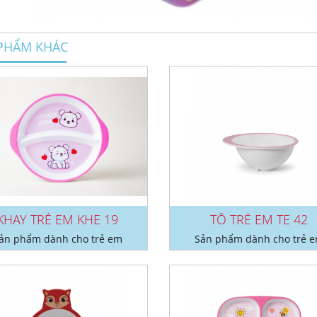
PHẨM KHÁC
KHAY TRẺ EM KHE 19
TÔ TRẺ EM TE 42
ản phẩm dành cho trẻ em
Sản phẩm dành cho trẻ 