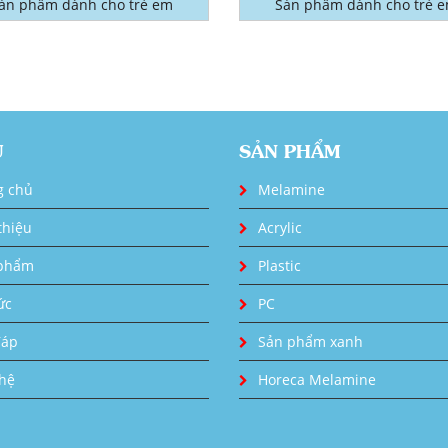
ản phẩm dành cho trẻ em
Sản phẩm dành cho trẻ 
U
SẢN PHẨM
g chủ
Melamine
thiệu
Acrylic
phẩm
Plastic
ức
PC
đáp
Sản phẩm xanh
 hệ
Horeca Melamine