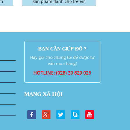
em
Sản phẩm dành cho trẻ em
BẠN CẦN GIÚP ĐỠ ?
Hãy gọi cho chúng tôi để được tư
vấn mua hàng!
HOTLINE: (028) 39 629 026
MẠNG XÃ HỘI