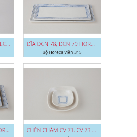
CHÉN CHẤM C 130 HORECA VIỀN 315
DĨA DCN 78, DCN 79 HORECA VIỀN 315
Bộ Horeca viền 315
KHAY KHV 20, KHV 21 HORECA VIỀN 315
CHÉN CHẤM CV 71, CV 73 HORECA VIỀN...