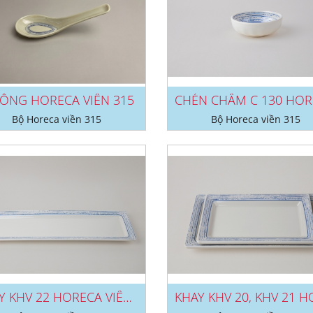
ỖNG HORECA VIỀN 315
Bộ Horeca viền 315
Bộ Horeca viền 315
KHAY KHV 22 HORECA VIỀN 315