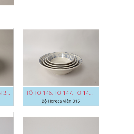
TÔ TO 176 HORECA VIỂN 315
TÔ TO 146, TO 147, TO 148, TO...
Bộ Horeca viền 315