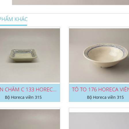
PHẨM KHÁC
CHÉN CHẤM C 133 HORECA VIỀN 315
Bộ Horeca viền 315
Bộ Horeca viền 315