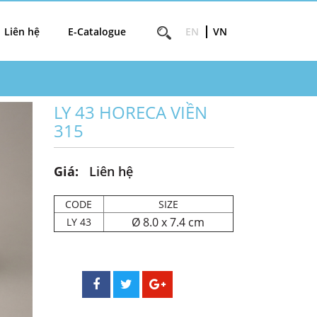
Liên hệ
E-Catalogue
EN
VN
LY 43 HORECA VIỀN
315
Giá:
Liên hệ
CODE
SIZE
Ø 8.0 x 7.4 cm
LY 43