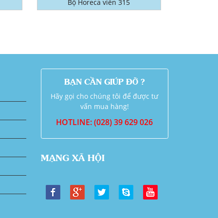
Bộ Horeca viền 315
BẠN CẦN GIÚP ĐỠ ?
Hãy gọi cho chúng tôi để được tư
vấn mua hàng!
HOTLINE: (028) 39 629 026
MẠNG XÃ HỘI