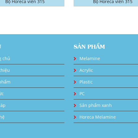
Bộ Horeca viền 315
Bộ Horeca viền 315
U
SẢN PHẨM
g chủ
Melamine
thiệu
Acrylic
phẩm
Plastic
ức
PC
đáp
Sản phẩm xanh
 hệ
Horeca Melamine