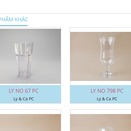
PHẨM KHÁC
LY NO 67 PC
LY NO 798 PC
Ly & Ca PC
Ly & Ca PC