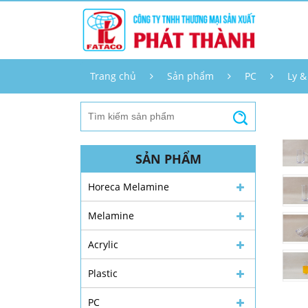
Trang chủ
Sản phẩm
PC
Ly &
SẢN PHẨM
Horeca Melamine
Melamine
Acrylic
Plastic
PC