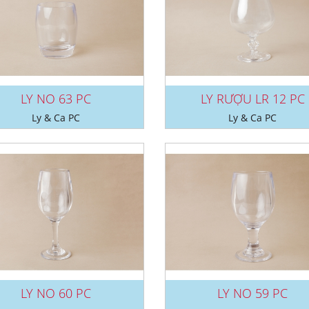
LY NO 63 PC
LY RƯỢU LR 12 PC
Ly & Ca PC
Ly & Ca PC
LY NO 60 PC
LY NO 59 PC