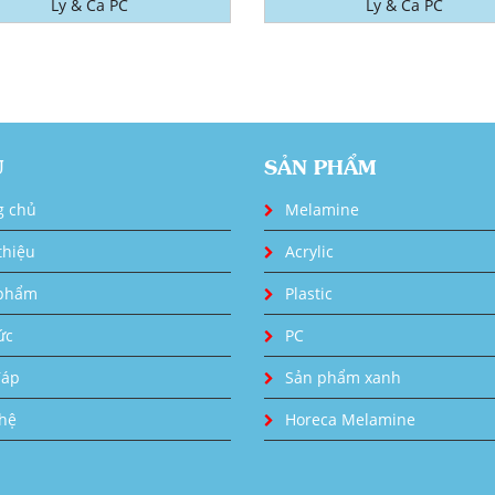
Ly & Ca PC
Ly & Ca PC
U
SẢN PHẨM
g chủ
Melamine
thiệu
Acrylic
phẩm
Plastic
ức
PC
đáp
Sản phẩm xanh
 hệ
Horeca Melamine