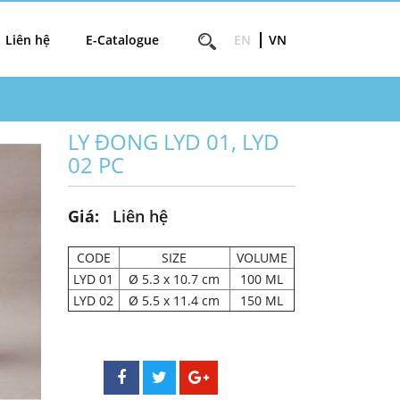
Liên hệ
E-Catalogue
EN
VN
LY ĐONG LYD 01, LYD
02 PC
Giá:
Liên hệ
CODE
SIZE
VOLUME
LYD 01
Ø 5.3 x 10.7 cm
100 ML
LYD 02
Ø 5.5 x 11.4 cm
150 ML