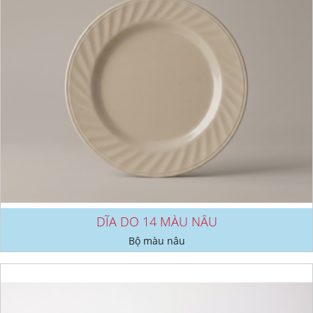
DĨA DO 14 MÀU NÂU
Bộ màu nâu