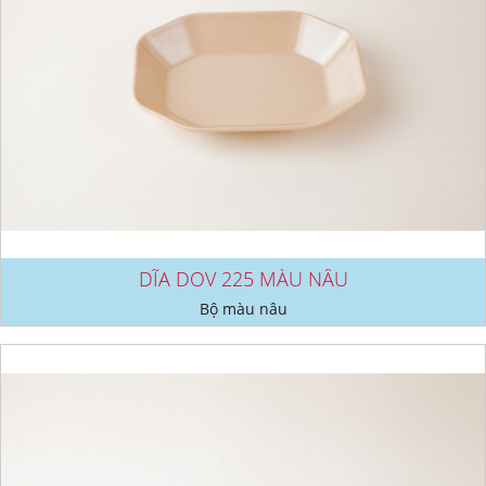
DĨA DOV 225 MÀU NÂU
Bộ màu nâu