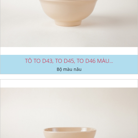
TÔ TO D43, TO D45, TO D46 MÀU...
Bộ màu nâu