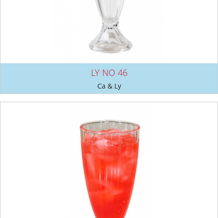
LY NO 46
Ca & Ly