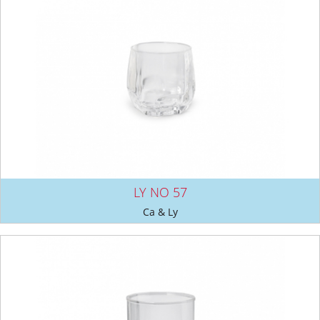
LY NO 57
Ca & Ly