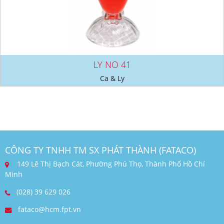
LY NO 41
Ca & Ly
CÔNG TY TNHH TM SX PHÁT THÀNH (FATACO)
149 Lê Thị Bạch Cát, Phường Phú Thọ, Thành Phố Hồ Chí
Minh
(028) 39 629 026
fataco@hcm.fpt.vn