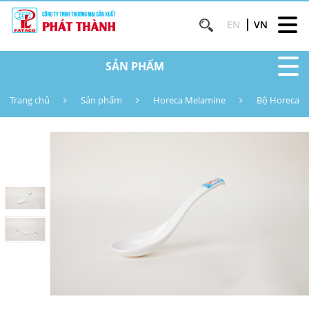
EN
VN
SẢN PHẨM
Trang chủ
Sản phẩm
Horeca Melamine
Bộ Horeca