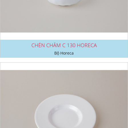
CHÉN CHẤM C 130 HORECA
Bộ Horeca