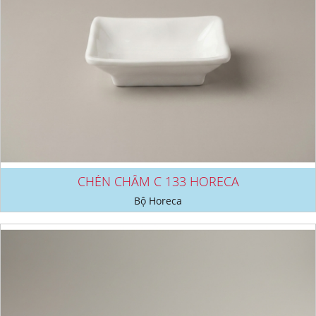
CHÉN CHẤM C 133 HORECA
Bộ Horeca