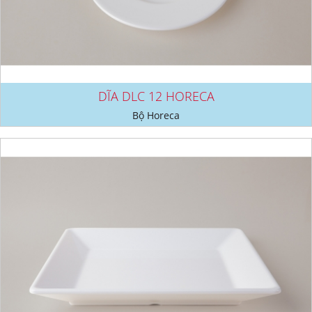
DĨA DLC 12 HORECA
Bộ Horeca