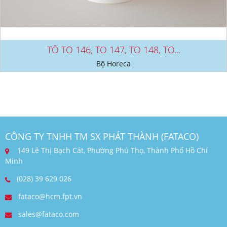
TÔ TO 146, TO 147, TO 148, TO...
Bộ Horeca
CÔNG TY TNHH TM SX PHÁT THÀNH (FATACO)
149 Lê Thị Bạch Cát, Phường Phú Thọ, Thành Phố Hồ Chí
Minh
(028) 39 629 026
fataco@hcm.fpt.vn
sales@fataco.com