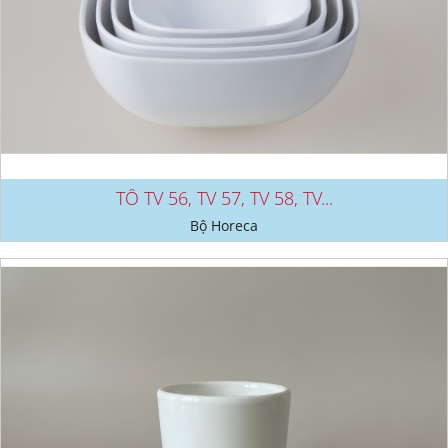
TÔ TV 56, TV 57, TV 58, TV...
Bộ Horeca