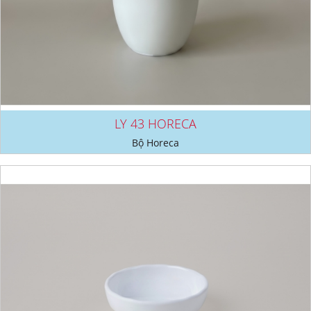
LY 43 HORECA
Bộ Horeca