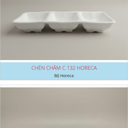
CHÉN CHẤM C 132 HORECA
Bộ Horeca