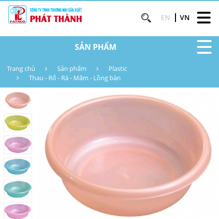
EN
VN
SẢN PHẨM
Trang chủ
Sản phẩm
Plastic
Thau - Rổ - Rá - Mâm - Lồng bàn