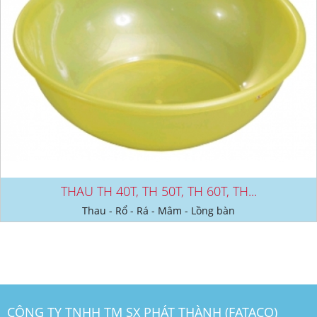
THAU TH 40T, TH 50T, TH 60T, TH...
Thau - Rổ - Rá - Mâm - Lồng bàn
CÔNG TY TNHH TM SX PHÁT THÀNH (FATACO)