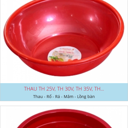
THAU TH 25V, TH 30V, TH 35V, TH...
Thau - Rổ - Rá - Mâm - Lồng bàn