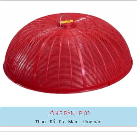
LỒNG BÀN LB 02
Thau - Rổ - Rá - Mâm - Lồng bàn