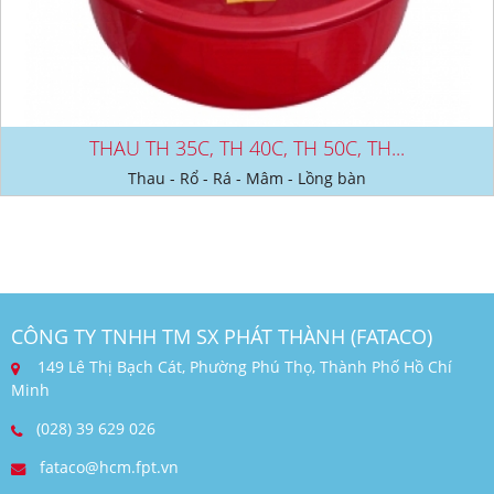
THAU TH 35C, TH 40C, TH 50C, TH...
Thau - Rổ - Rá - Mâm - Lồng bàn
CÔNG TY TNHH TM SX PHÁT THÀNH (FATACO)
149 Lê Thị Bạch Cát, Phường Phú Thọ, Thành Phố Hồ Chí
Minh
(028) 39 629 026
fataco@hcm.fpt.vn