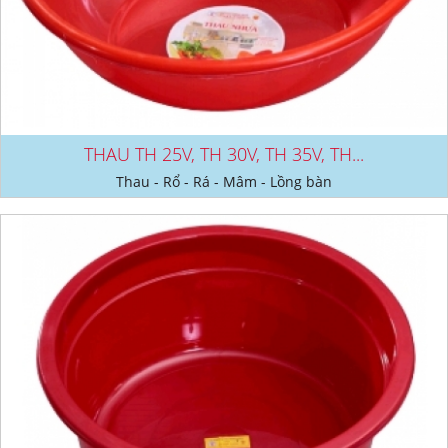
THAU TH 25V, TH 30V, TH 35V, TH...
Thau - Rổ - Rá - Mâm - Lồng bàn