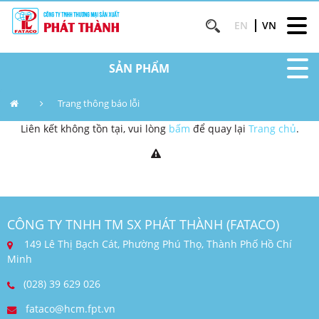
EN
VN
SẢN PHẨM
Trang thông báo lỗi
Liên kết không tồn tại, vui lòng
bấm
để quay lại
Trang chủ
.
CÔNG TY TNHH TM SX PHÁT THÀNH (FATACO)
149 Lê Thị Bạch Cát, Phường Phú Thọ, Thành Phố Hồ Chí
Minh
(028) 39 629 026
fataco@hcm.fpt.vn