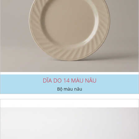
DĨA DO 14 MÀU NÂU
Bộ màu nâu