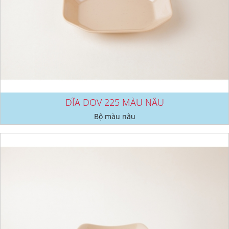
DĨA DOV 225 MÀU NÂU
Bộ màu nâu