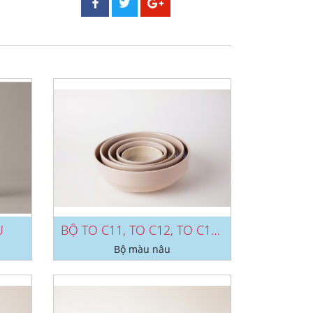
U
BỘ TO C11, TO C12, TO C13, TO...
Bộ màu nâu