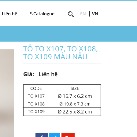
Liên hệ
E-Catalogue
EN
VN
TÔ TO X107, TO X108,
TO X109 MÀU NÂU
Giá:
Liên hệ
CODE
SIZE
Ø 16.7 x 6.2 cm
TO X107
TO X108
Ø 19.8 x 7.3 cm
Ø 22.5 x 8.2 cm
TO X109