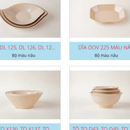
DĨA DL 125, DL 126, DL 127 MÀU...
DĨA DOV 225 MÀU N
Bộ màu nâu
Bộ màu nâu
TÔ TO X136, TO X137, TO X138 MÀU...