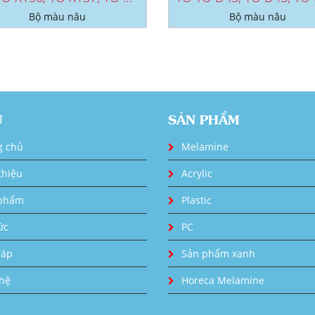
Bộ màu nâu
Bộ màu nâu
U
SẢN PHẨM
g chủ
Melamine
thiệu
Acrylic
phẩm
Plastic
ức
PC
đáp
Sản phẩm xanh
 hệ
Horeca Melamine