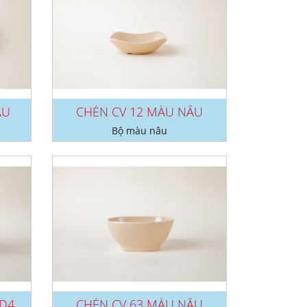
ÂU
CHÉN CV 12 MÀU NÂU
Bộ màu nâu
TÔ TO D43, TO D45, TO D46 MÀU...
CHÉN CV 63 MÀU NÂU