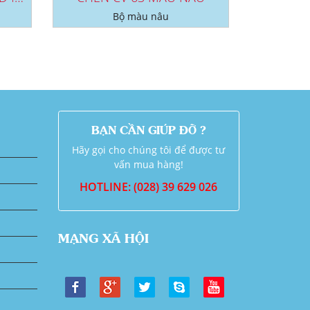
Bộ màu nâu
BẠN CẦN GIÚP ĐỠ ?
Hãy gọi cho chúng tôi để được tư
vấn mua hàng!
HOTLINE: (028) 39 629 026
MẠNG XÃ HỘI